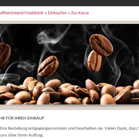
affeerösterei Fredelsloh
»
Einkaufen
»
Zur Kasse
NK FÜR IHREN EINKAUF
Ihre Bestellung entgegengenommen und bearbeiten sie. Vielen Dank, dass S
 uns über Ihren Auftrag.