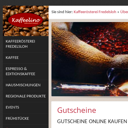
Sie sind hier:
Kaffeerösterei Fredelsloh
»
Übe
KAFFEERÖSTEREI
FREDELSLOH
KAFFEE
ESPRESSO &
EDITIONSKAFFEE
HAUSMISCHUNGEN
REGIONALE PRODUKTE
Gutscheine
EVENTS
FRÜHSTÜCKE
GUTSCHEINE ONLINE KAUFEN