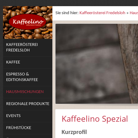
Sie sind hier:
Kaffeerösterei Fredelsloh
»
Hau
KAFFEERÖSTEREI
FREDELSLOH
KAFFEE
ESPRESSO &
EDITIONSKAFFEE
HAUSMISCHUNGEN
REGIONALE PRODUKTE
Kaffeelino Spezial
EVENTS
FRÜHSTÜCKE
Kurzprofil