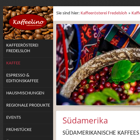
Sie sind hier:
Kaffeerösterei Fredelsloh
»
Kaff
KAFFEERÖSTEREI
FREDELSLOH
KAFFEE
ESPRESSO &
EDITIONSKAFFEE
HAUSMISCHUNGEN
REGIONALE PRODUKTE
Südamerika
EVENTS
FRÜHSTÜCKE
SÜDAMERIKANISCHE KAFFEES 