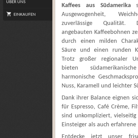
ÜBER UNS
Kaffees aus Südamerika
Ausgewogenheit, Weich
EINKAUFEN
zuverlässige Qualität.
angebauten Kaffeebohnen ze
durch einen milden Charak
Säure und einen runden K
Trotz großer regionaler Un
bieten südamerikanisch
harmonische Geschmackspro
Nuss, Karamell und leichter S
Dank ihrer Balance eignen si
für Espresso, Café Crème, Fi
sind unkompliziert, vielseit
Einsteiger als auch erfahrene
Entdecke jetzt unser fris