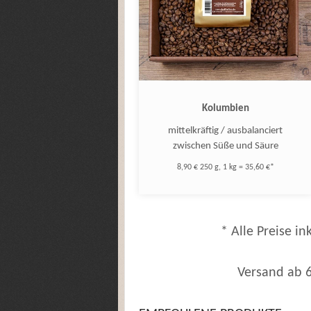
Kolumbien
mittelkräftig / ausbalanciert
zwischen Süße und Säure
8,90 € 250 g, 1 kg = 35,60 €*
* Alle Preise ink
Versand ab 6