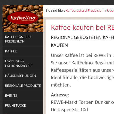
Sie sind hier:
Kaffeerösterei Fredelsloh
»
Übe
Kaffee kaufen bei R
KAFFEERÖSTEREI
REGIONAL GERÖSTETEN KAFFE
FREDELSLOH
KAUFEN
KAFFEE
Unser Kaffee ist bei REWE in D
ESPRESSO &
Sie unser Kaffeelino-Regal m
EDITIONSKAFFEE
Kaffeespezialitäten aus unser
HAUSMISCHUNGEN
Ideal für alle, die hochwerti
möchten.
REGIONALE PRODUKTE
Adresse:
EVENTS
REWE-Markt Torben Dunker 
FRÜHSTÜCKE
Dr.-Jasper-Str. 10d