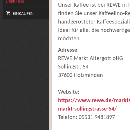
ÜBER UNS
Unser Kaffee ist bei REWE in 
finden Sie unser Kaffeelino-R
EINKAUFEN
handgerösteter Kaffeespeziali
Ideal für alle, die hochwerti
möchten.
Adresse:
REWE Markt Altergott oHG
Sollingstr. 54
37603 Holzminden
Website:
https://www.rewe.de/markt
markt-sollingstrasse-54/
Telefon: 05531 9481897