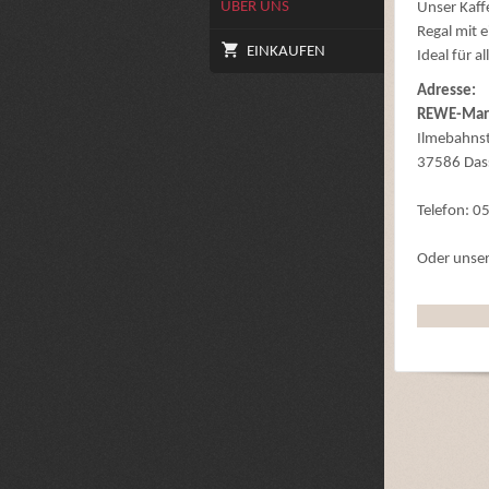
ÜBER UNS
Unser Kaffe
Regal mit 
EINKAUFEN
Ideal für 
Adresse:
REWE-Mark
Ilmebahnst
37586 Das
Telefon: 
Oder unse