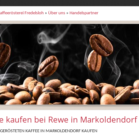
affeerösterei Fredelsloh
»
Über uns
»
Handelspartner
e kaufen bei Rewe in Markoldendorf
 GERÖSTETEN KAFFEE IN MARKOLDENDORF KAUFEN