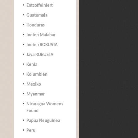
Entcoffeiniert
Guatemala
Honduras
Indien Malabar
Indien ROBUSTA
Java ROBUSTA
Kenia
Kolumbien
Mexiko
Myanmar
Nicaragua Womens
Found
Papua Neuguinea
Peru