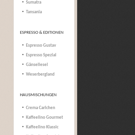
Sumatra
Tansania
ESPRESSO & EDITIONEN
Espresso Gustav
Espresso Spezial
Gänseliesel
Weserbergland
HAUSMISCHUNGEN
Crema Carlchen
Kaffeelino Gourmet
Kaffeelino Klassic