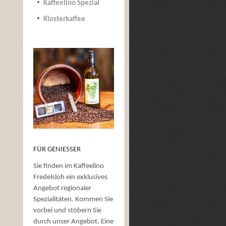
Kaffeelino Spezial
Klosterkaffee
FÜR GENIESSER
Sie finden im Kaffeelino
Fredelsloh ein exklusives
Angebot regionaler
Spezialitäten. Kommen Sie
vorbei und stöbern Sie
durch unser Angebot. Eine