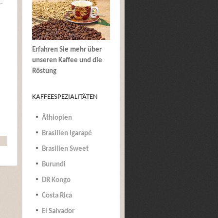
o-
Erfahren Sie mehr über
unseren Kaffee und die
Röstung
KAFFEESPEZIALITÄTEN
Äthiopien
Brasilien Igarapé
Brasilien Sweet
Burundi
DR Kongo
Costa Rica
El Salvador